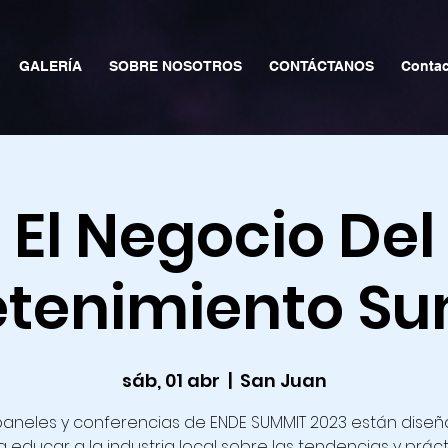
GALERÍA
SOBRE NOSOTROS
CONTÁCTANOS
Contac
El Negocio Del
etenimiento S
sáb, 01 abr
  |  
San Juan
paneles y conferencias de ENDE SUMMIT 2023 están dise
 educar a la industria local sobre las tendencias y prác