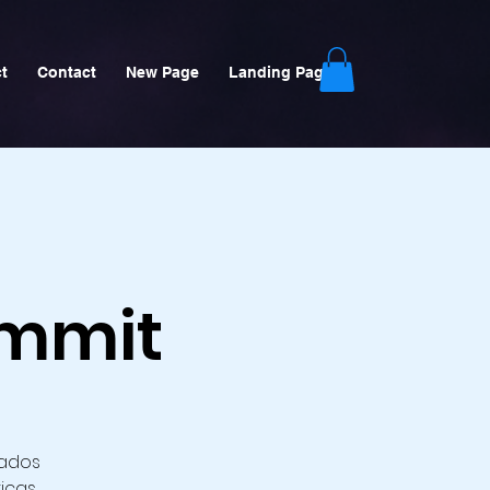
t
Contact
New Page
Landing Page
ummit
ñados
ticas